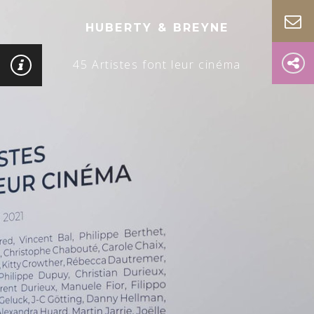
HUBERTY & BREYNE
45 Artistes font leur cinéma